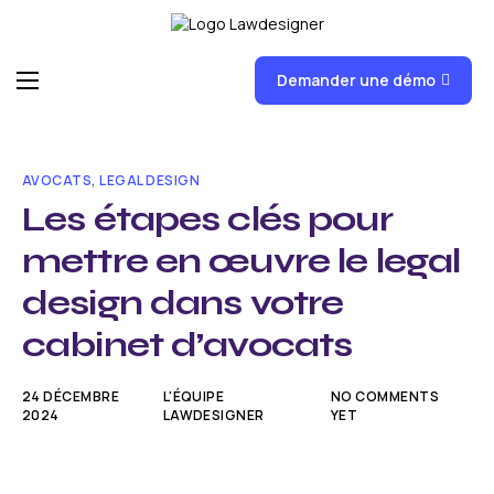
Demander une démo
Accueil
Fonctionnalités
AVOCATS
,
LEGAL DESIGN
FAQ
Les étapes clés pour
mettre en œuvre le legal
News
design dans votre
Formations
cabinet d’avocats
Tarifs
24 DÉCEMBRE
L'ÉQUIPE
NO COMMENTS
2024
LAWDESIGNER
YET