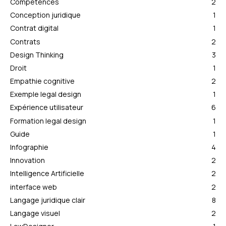
Compétences
2
Conception juridique
1
Contrat digital
1
Contrats
2
Design Thinking
3
Droit
1
Empathie cognitive
2
Exemple legal design
1
Expérience utilisateur
6
Formation legal design
1
Guide
1
Infographie
4
Innovation
2
Intelligence Artificielle
2
interface web
2
Langage juridique clair
8
Langage visuel
2