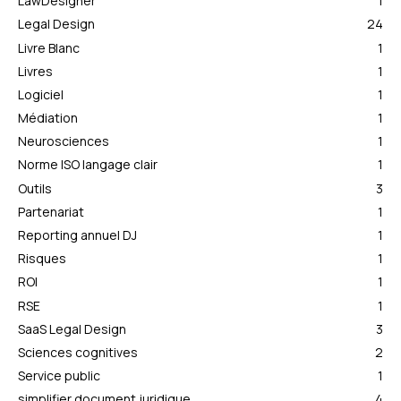
LawDesigner
1
Legal Design
24
Livre Blanc
1
Livres
1
Logiciel
1
Médiation
1
Neurosciences
1
Norme ISO langage clair
1
Outils
3
Partenariat
1
Reporting annuel DJ
1
Risques
1
ROI
1
RSE
1
SaaS Legal Design
3
Sciences cognitives
2
Service public
1
simplifier document juridique
4