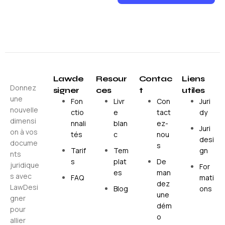
Lawde
Resour
Contac
Liens
Donnez
signer
ces
t
utiles
une
Fon
Livr
Con
Juri
nouvelle
ctio
e
tact
dy
dimensi
nnali
blan
ez-
Juri
on à vos
tés
c
nou
desi
docume
s
Tarif
Tem
gn
nts
s
plat
De
juridique
For
es
man
s avec
FAQ
mati
dez
LawDesi
Blog
ons
une
gner
dém
pour
o
allier