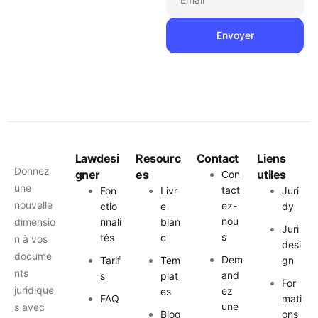
Lawdesi
Resourc
Contact
Liens
Donnez
gner
es
utiles
Con
une
tact
Fon
Livr
Juri
nouvelle
ez-
ctio
e
dy
nou
dimensio
nnali
blan
Juri
s
tés
c
n à vos
desi
docume
Dem
Tarif
Tem
gn
nts
and
s
plat
For
juridique
ez
es
FAQ
mati
une
s avec
Blog
ons