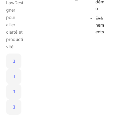
dém
LawDesi
o
gner
pour
Évé
allier
nem
ents
clarté et
producti
vité.