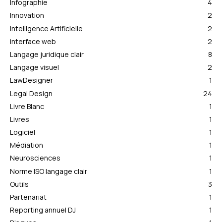
Infographie
4
Innovation
2
Intelligence Artificielle
2
interface web
2
Langage juridique clair
8
Langage visuel
2
LawDesigner
1
Legal Design
24
Livre Blanc
1
Livres
1
Logiciel
1
Médiation
1
Neurosciences
1
Norme ISO langage clair
1
Outils
3
Partenariat
1
Reporting annuel DJ
1