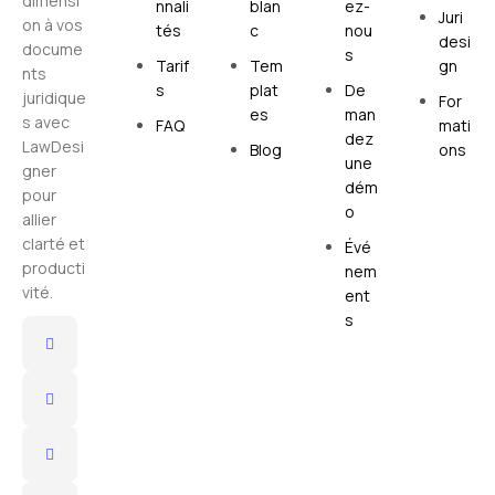
dimensi
nnali
blan
ez-
Juri
on à vos
tés
c
nou
desi
docume
s
Tarif
Tem
gn
nts
s
plat
De
juridique
For
es
man
s avec
FAQ
mati
dez
LawDesi
Blog
ons
une
gner
dém
pour
o
allier
clarté et
Évé
producti
nem
vité.
ent
s