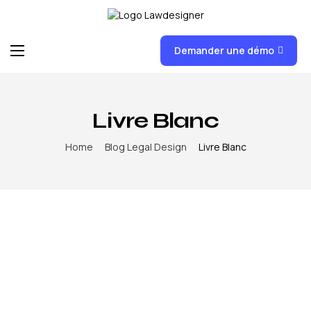
Demander une démo
Accueil
Fonctionnalités
Livre Blanc
FAQ
Home
Blog Legal Design
Livre Blanc
News
Formations
Tarifs