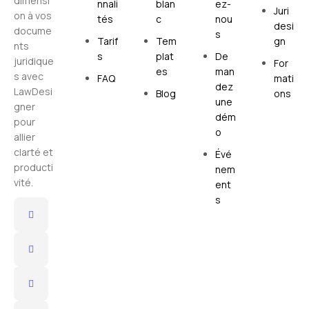
dimensi
nnali
blan
ez-
Juri
on à vos
tés
c
nou
desi
docume
s
Tarif
Tem
gn
nts
s
plat
De
juridique
For
es
man
s avec
FAQ
mati
dez
LawDesi
Blog
ons
une
gner
dém
pour
o
allier
clarté et
Évé
producti
nem
vité.
ent
s