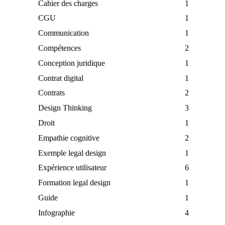
Cahier des charges
1
CGU
1
Communication
1
Compétences
2
Conception juridique
1
Contrat digital
1
Contrats
2
Design Thinking
3
Droit
1
Empathie cognitive
2
Exemple legal design
1
Expérience utilisateur
6
Formation legal design
1
Guide
1
Infographie
4