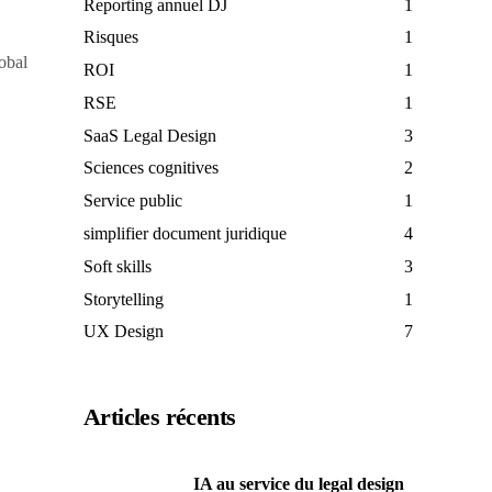
Reporting annuel DJ
1
Risques
1
lobal
ROI
1
RSE
1
SaaS Legal Design
3
Sciences cognitives
2
Service public
1
simplifier document juridique
4
Soft skills
3
Storytelling
1
UX Design
7
Articles récents
IA au service du legal design