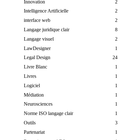
Innovation
2
Intelligence Artificielle
2
interface web
2
Langage juridique clair
8
Langage visuel
2
LawDesigner
1
Legal Design
24
Livre Blanc
1
Livres
1
Logiciel
1
Médiation
1
Neurosciences
1
Norme ISO langage clair
1
Outils
3
Partenariat
1