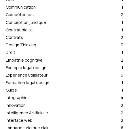
Communication
1
Compétences
2
Conception juridique
1
Contrat digital
1
Contrats
2
Design Thinking
3
Droit
1
Empathie cognitive
2
Exemple legal design
1
Expérience utilisateur
6
Formation legal design
1
Guide
1
Infographie
4
Innovation
2
Intelligence Artificielle
2
interface web
2
Langage juridique clair
8