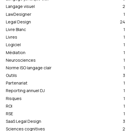
Langage visuel
2
LawDesigner
1
Legal Design
24
Livre Blanc
1
Livres
1
Logiciel
1
Médiation
1
Neurosciences
1
Norme ISO langage clair
1
Outils
3
Partenariat
1
Reporting annuel DJ
1
Risques
1
ROI
1
RSE
1
SaaS Legal Design
3
Sciences cognitives
2