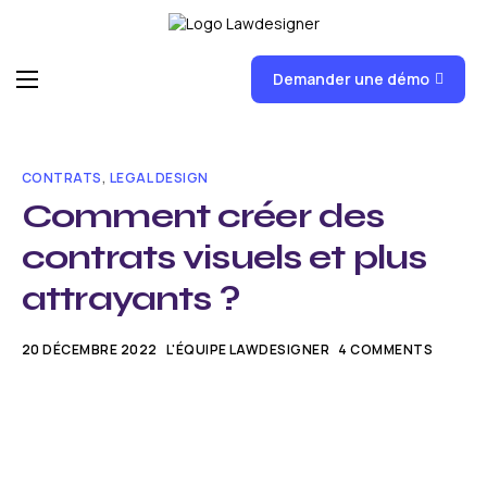
Demander une démo
Accueil
Fonctionnalités
CONTRATS
,
LEGAL DESIGN
FAQ
Comment créer des
contrats visuels et plus
News
attrayants ?
Formations
Tarifs
20 DÉCEMBRE 2022
L'ÉQUIPE LAWDESIGNER
4 COMMENTS