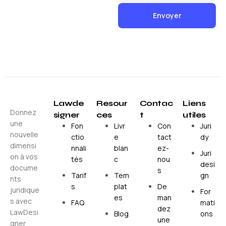
Lawde
Resour
Contac
Liens
Donnez
signer
ces
t
utiles
une
Fon
Livr
Con
Juri
nouvelle
ctio
e
tact
dy
dimensi
nnali
blan
ez-
Juri
on à vos
tés
c
nou
desi
docume
s
Tarif
Tem
gn
nts
s
plat
De
juridique
For
es
man
s avec
FAQ
mati
dez
LawDesi
Blog
ons
une
gner