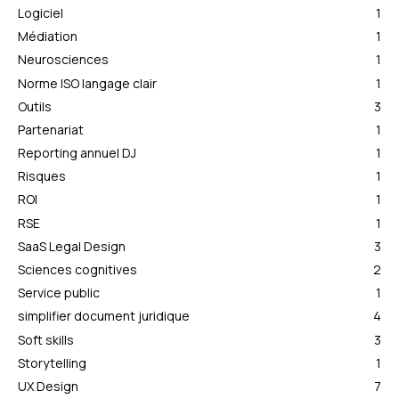
Logiciel
1
Médiation
1
Neurosciences
1
Norme ISO langage clair
1
Outils
3
Partenariat
1
Reporting annuel DJ
1
Risques
1
ROI
1
RSE
1
SaaS Legal Design
3
Sciences cognitives
2
Service public
1
simplifier document juridique
4
Soft skills
3
Storytelling
1
UX Design
7