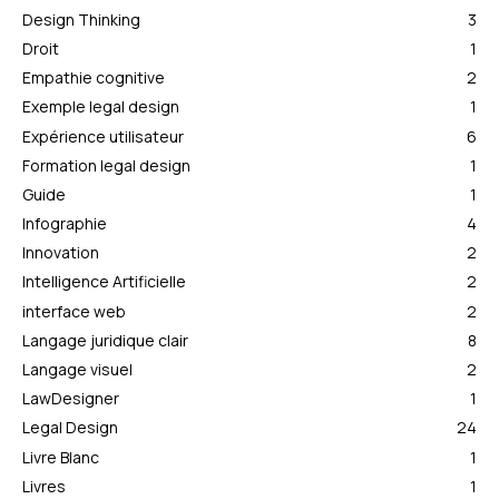
Design Thinking
3
Droit
1
Empathie cognitive
2
Exemple legal design
1
Expérience utilisateur
6
Formation legal design
1
Guide
1
Infographie
4
Innovation
2
Intelligence Artificielle
2
interface web
2
Langage juridique clair
8
Langage visuel
2
LawDesigner
1
Legal Design
24
Livre Blanc
1
Livres
1