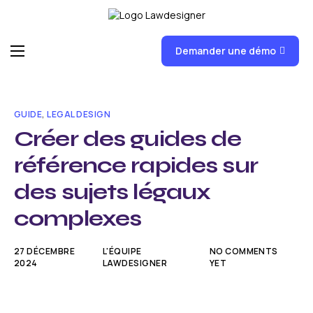
Demander une démo
Accueil
Fonctionnalités
GUIDE
,
LEGAL DESIGN
FAQ
Créer des guides de
référence rapides sur
News
des sujets légaux
Formations
complexes
Tarifs
27 DÉCEMBRE
L'ÉQUIPE
NO COMMENTS
2024
LAWDESIGNER
YET