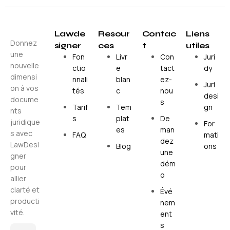
Lawde
Resour
Contac
Liens
Donnez
signer
ces
t
utiles
une
Fon
Livr
Con
Juri
nouvelle
ctio
e
tact
dy
dimensi
nnali
blan
ez-
Juri
on à vos
tés
c
nou
desi
docume
s
Tarif
Tem
gn
nts
s
plat
De
juridique
For
es
man
s avec
FAQ
mati
dez
LawDesi
Blog
ons
une
gner
dém
pour
o
allier
clarté et
Évé
producti
nem
vité.
ent
s