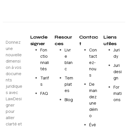
Lawde
Resour
Contac
Liens
Donnez
signer
ces
t
utiles
une
Fon
Livr
Con
Juri
nouvelle
ctio
e
tact
dy
dimensi
nnali
blan
ez-
Juri
on à vos
tés
c
nou
desi
docume
s
Tarif
Tem
gn
nts
s
plat
De
juridique
For
es
man
s avec
FAQ
mati
dez
LawDesi
Blog
ons
une
gner
dém
pour
o
allier
clarté et
Évé